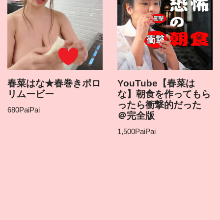
春菜はな★春巻きポロ
YouTube【春菜は
リムービー
な】朝食を作ってもら
ったら衝撃的だった
680
PaiPai
＠完全版
1,500
PaiPai