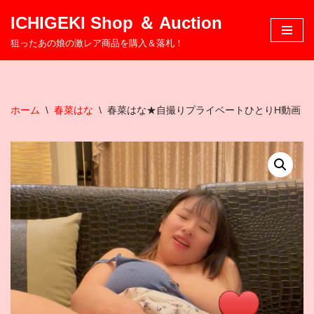
ICHIGEKI Shop ＆ Auction
コ
狙ったあの娘の激レア商品を購入＆落札！
ン
テ
ン
ツ
ホーム
\
春菜はな
\
春菜はな★自撮りプライベートひとりH動画
へ
ス
キ
ッ
プ