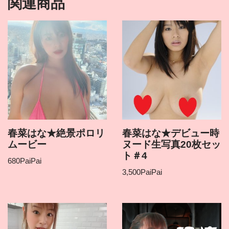
関連商品
春菜はな★絶景ポロリ
春菜はな★デビュー時
ムービー
ヌード生写真20枚セッ
ト＃4
680
PaiPai
3,500
PaiPai