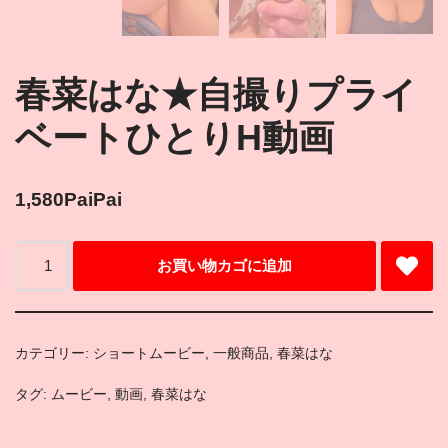
春菜はな★自撮りプライ
ベートひとりH動画
1,580
PaiPai
お買い物カゴに追加
カテゴリー:
ショートムービー
,
一般商品
,
春菜はな
タグ:
ムービー
,
動画
,
春菜はな