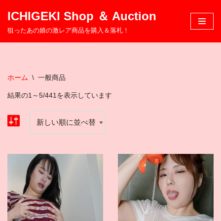
ICHIGEKI Shop ＆ Auction
コ
狙ったあの娘の激レア商品を購入＆落札！
ン
テ
ン
ツ
ホーム
\
一般商品
へ
結果の1～5/441を表示しています
ス
キ
ッ
プ