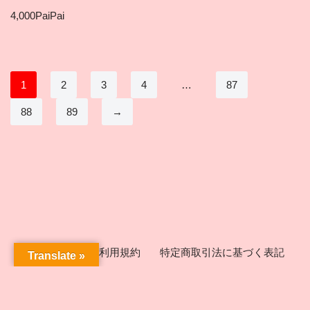
4,000
PaiPai
1
2
3
4
…
87
88
89
→
ICHIGEKIとは
利用規約
特定商取引法に基づく表記
Translate »