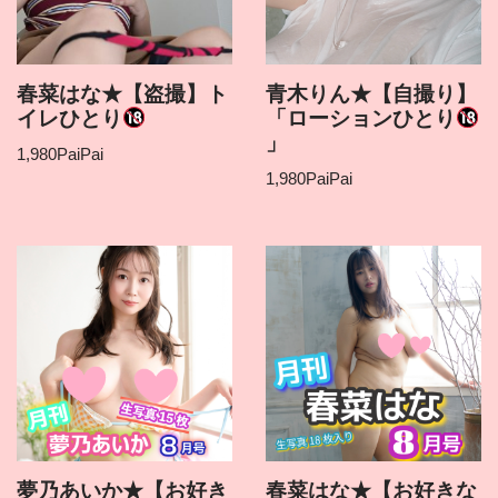
春菜はな★【盗撮】ト
青木りん★【自撮り】
イレひとり
「ローションひとり
」
1,980
PaiPai
1,980
PaiPai
夢乃あいか★【お好き
春菜はな★【お好きな