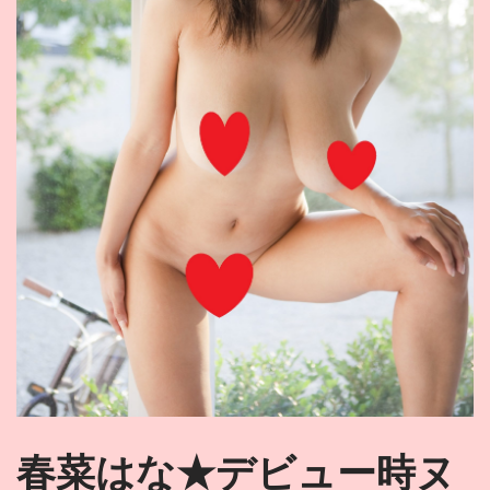
春菜はな★デビュー時ヌ