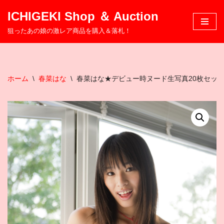
ICHIGEKI Shop ＆ Auction
コ
狙ったあの娘の激レア商品を購入＆落札！
ン
テ
ン
ツ
ホーム
\
春菜はな
\
春菜はな★デビュー時ヌード生写真20枚セッ
へ
ス
キ
ッ
プ