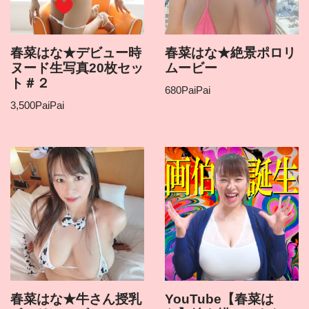
春菜はな★デビュー時
春菜はな★絶景ポロリ
ヌード生写真20枚セッ
ムービー
ト＃２
680
PaiPai
3,500
PaiPai
春菜はな★牛さん授乳
YouTube【春菜は