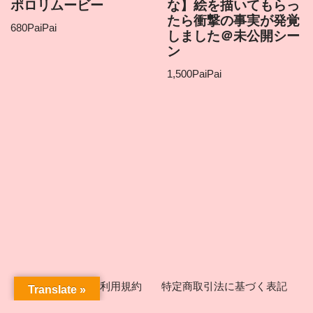
ポロリムービー
な】絵を描いてもらっ
たら衝撃の事実が発覚
680
PaiPai
しました＠未公開シー
ン
1,500
PaiPai
ICHIGEKIとは
利用規約
特定商取引法に基づく表記
Translate »