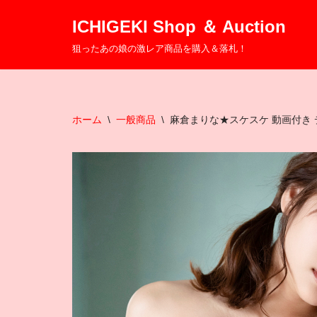
ICHIGEKI Shop ＆ Auction
コ
狙ったあの娘の激レア商品を購入＆落札！
ン
テ
ン
ツ
ホーム
\
一般商品
\
麻倉まりな★スケスケ 動画付き 
へ
ス
キ
ッ
プ