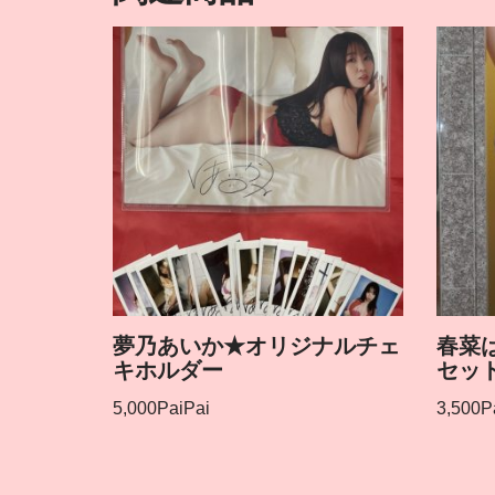
夢乃あいか★オリジナルチェ
春菜
キホルダー
セッ
5,000
PaiPai
3,500
P