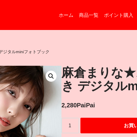
ホーム
商品一覧
ポイント購入
デジタルminiフォトブック
麻倉まりな★
き デジタルm
2,280
PaiPai
お買