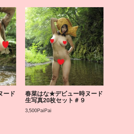
ヌード
春菜はな★デビュー時ヌード
生写真20枚セット＃９
3,500
PaiPai