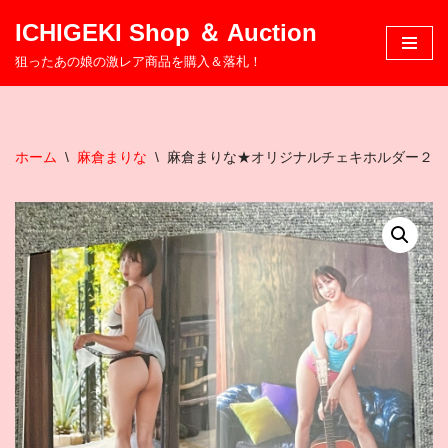
ICHIGEKI Shop ＆ Auction
コ
狙ったあの娘の激レア商品を購入＆落札！
ン
テ
ン
ツ
ホーム
\
麻倉まりな
\
麻倉まりな★オリジナルチェキホルダー２
へ
ス
キ
ッ
プ