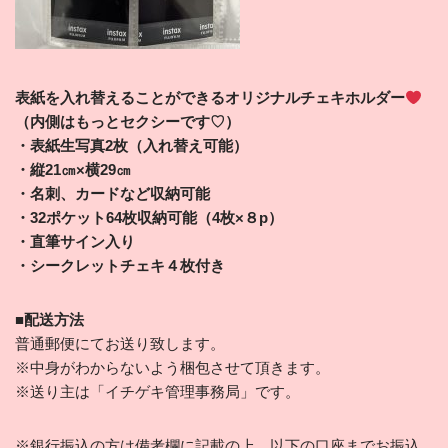
表紙を入れ替えることができるオリジナルチェキホルダー
（内側はもっとセクシーです♡）
・表紙生写真2枚（入れ替え可能）
・縦21㎝×横29㎝
・名刺、カードなど収納可能
・32ポケット64枚収納可能（4枚×８p）
・直筆サイン入り
・シークレットチェキ４枚付き
■配送方法
普通郵便にてお送り致します。
※中身がわからないよう梱包させて頂きます。
※送り主は「イチゲキ管理事務局」です。
※銀行振込の方は備考欄に記載の上、以下の口座までお振込