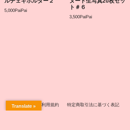
ルチェキホルダー２
ヌード生写真20枚セッ
ト＃６
5,000
PaiPai
3,500
PaiPai
ICHIGEKIとは
利用規約
特定商取引法に基づく表記
Translate »