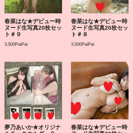
春菜はな★デビュー時
春菜はな★デビュー時
ヌード生写真20枚セッ
ヌード生写真20枚セッ
ト＃９
ト＃８
3,500
PaiPai
3,500
PaiPai
夢乃あいか★オリジナ
春菜はな★デビュー時