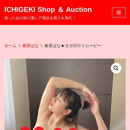
ICHIGEKI Shop ＆ Auction
コ
狙ったあの娘の激レア商品を購入＆落札！
ン
テ
ン
ツ
ホーム
\
春菜はな
\
春菜はな★ヨガポロリムービー
へ
ス
キ
ッ
プ