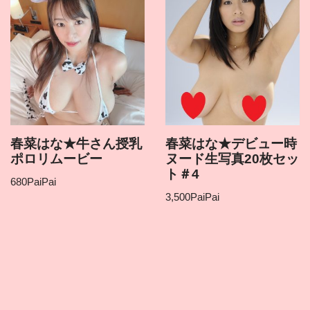
春菜はな★牛さん授乳
春菜はな★デビュー時
ポロリムービー
ヌード生写真20枚セッ
ト＃4
680
PaiPai
3,500
PaiPai