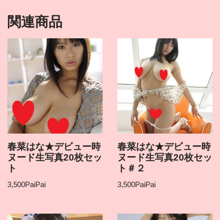
関連商品
春菜はな★デビュー時
春菜はな★デビュー時
ヌード生写真20枚セッ
ヌード生写真20枚セッ
ト
ト＃２
3,500
PaiPai
3,500
PaiPai