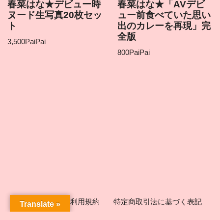
春菜はな★デビュー時
春菜はな★「AVデビ
ヌード生写真20枚セッ
ュー前食べていた思い
ト
出のカレーを再現」完
全版
3,500
PaiPai
800
PaiPai
ICHIGEKIとは
利用規約
特定商取引法に基づく表記
Translate »