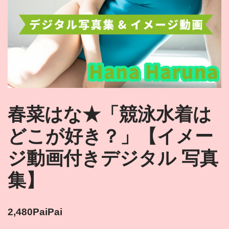
春菜はな★「競泳水着は
どこが好き？」【イメー
ジ動画付きデジタル 写真
集】
2,480
PaiPai