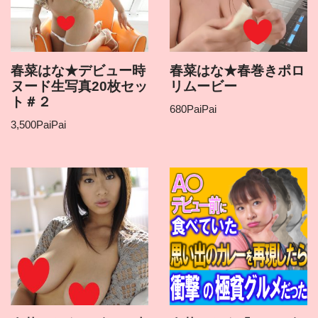
春菜はな★デビュー時
春菜はな★春巻きポロ
ヌード生写真20枚セッ
リムービー
ト＃２
680
PaiPai
3,500
PaiPai