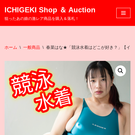
ICHIGEKI Shop ＆ Auction
コ
狙ったあの娘の激レア商品を購入＆落札！
ン
テ
ン
ツ
ホーム
\
一般商品
\
春菜はな★「競泳水着はどこが好き？」【イメ
へ
ス
キ
ッ
プ