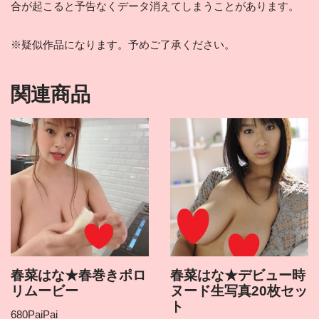
合が起こると予告なくデータ消えてしまうことがあります。
※疑似作品になります。予めご了承ください。
関連商品
春菜はな★春巻きポロ
春菜はな★デビュー時
リムービー
ヌード生写真20枚セッ
ト
680
PaiPai