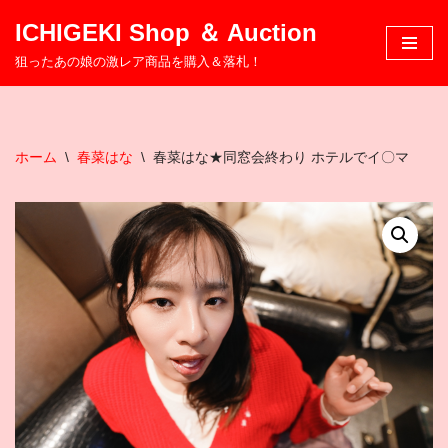
ICHIGEKI Shop ＆ Auction
コ
狙ったあの娘の激レア商品を購入＆落札！
ン
テ
ン
ツ
ホーム
\
春菜はな
\
春菜はな★同窓会終わり ホテルでイ〇マ
へ
ス
キ
ッ
プ