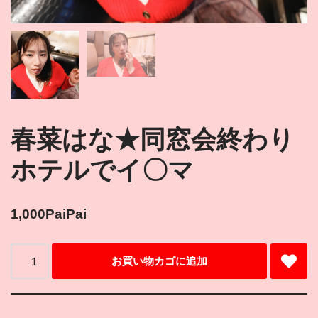
春菜はな★同窓会終わり
ホテルでイ〇マ
1,000
PaiPai
お買い物カゴに追加