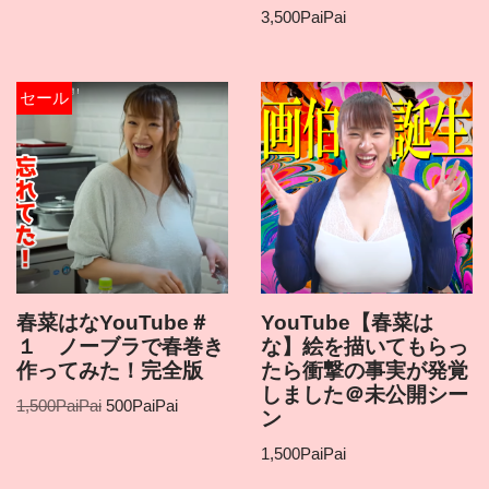
3,500
PaiPai
セール
春菜はなYouTube＃
YouTube【春菜は
１ ノーブラで春巻き
な】絵を描いてもらっ
作ってみた！完全版
たら衝撃の事実が発覚
しました＠未公開シー
1,500
PaiPai
500
PaiPai
ン
1,500
PaiPai