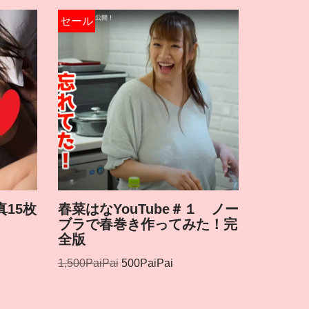
セール
15枚
春菜はなYouTube＃１ ノー
ブラで春巻き作ってみた！完
全版
1,500
PaiPai
500
PaiPai