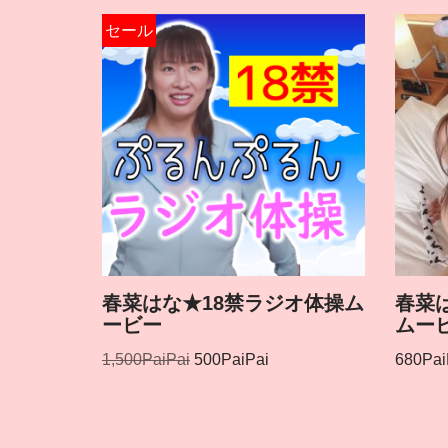
セール
春菜はな★18禁ラジオ体操ム
春菜
ービー
ムー
1,500
PaiPai
500
PaiPai
680
Pai