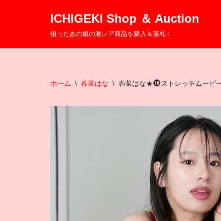
ICHIGEKI Shop ＆ Auction
コ
狙ったあの娘の激レア商品を購入＆落札！
ン
テ
ン
ツ
ホーム
\
春菜はな
\
春菜はな★
ストレッチムービ
へ
ス
キ
ッ
プ