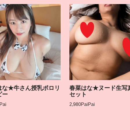
はな★牛さん授乳ポロリ
春菜はな★ヌード生写真
ビー
セット
Pai
2,980
PaiPai