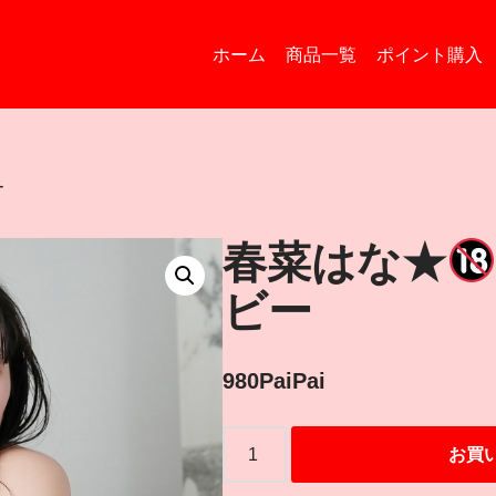
ホーム
商品一覧
ポイント購入
ー
春菜はな★
ビー
980
PaiPai
お買