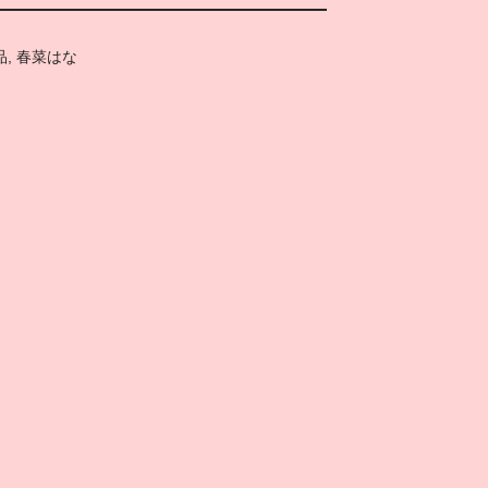
品
,
春菜はな