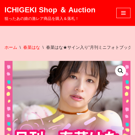
ICHIGEKI Shop ＆ Auction
コ
狙ったあの娘の激レア商品を購入＆落札！
ン
テ
ン
ツ
ホーム
\
春菜はな
\
春菜はな★サイン入り”月刊ミニフォトブック”
へ
ス
キ
ッ
プ