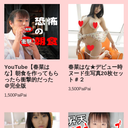
YouTube【春菜は
春菜はな★デビュー時
な】朝食を作ってもら
ヌード生写真20枚セッ
ったら衝撃的だった
ト＃２
＠完全版
3,500
PaiPai
1,500
PaiPai