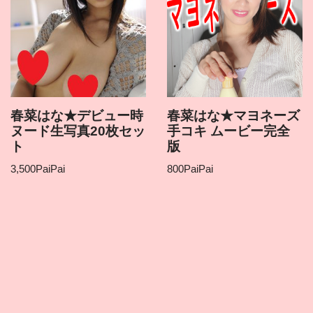
春菜はな★デビュー時
春菜はな★マヨネーズ
ヌード生写真20枚セッ
手コキ ムービー完全
ト
版
3,500
PaiPai
800
PaiPai