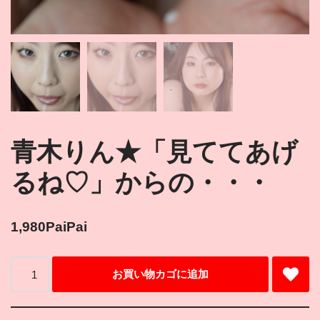
青木りん★「見ててあげ
るね♡」からの・・・
1,980
PaiPai
お買い物カゴに追加