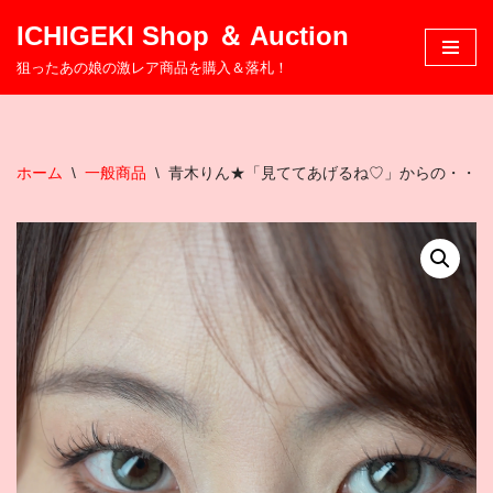
ICHIGEKI Shop ＆ Auction
コ
狙ったあの娘の激レア商品を購入＆落札！
ン
テ
ン
ツ
ホーム
\
一般商品
\
青木りん★「見ててあげるね♡」からの・・・
へ
ス
キ
ッ
プ