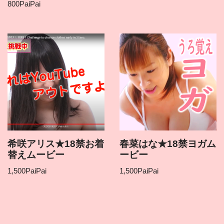
800
PaiPai
希咲アリス★18禁お着
春菜はな★18禁ヨガム
替えムービー
ービー
1,500
PaiPai
1,500
PaiPai