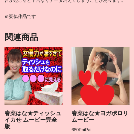
合が起こると予告なくデータ消えてしまうことがあります。
※疑似作品です
関連商品
春菜はな★ティッシュ
春菜はな★ヨガポロリ
イカせ ムービー完全
ムービー
版
680
PaiPai