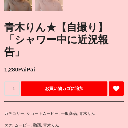
青木りん★【自撮り】
「シャワー中に近況報
告」
1,280
PaiPai
お買い物カゴに追加
カテゴリー:
ショートムービー
,
一般商品
,
青木りん
タグ:
ムービー
,
動画
,
青木りん