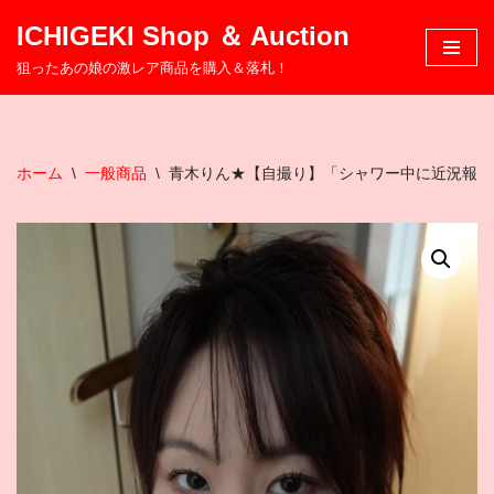
ICHIGEKI Shop ＆ Auction
コ
狙ったあの娘の激レア商品を購入＆落札！
ン
テ
ン
ツ
ホーム
\
一般商品
\
青木りん★【自撮り】「シャワー中に近況報告
へ
ス
キ
ッ
プ