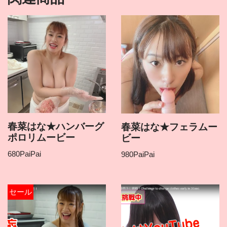
春菜はな★ハンバーグ
春菜はな★フェラムー
ポロリムービー
ビー
680
PaiPai
980
PaiPai
セール