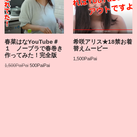
春菜はなYouTube＃
希咲アリス★18禁お着
１ ノーブラで春巻き
替えムービー
作ってみた！完全版
1,500
PaiPai
1,500
PaiPai
500
PaiPai