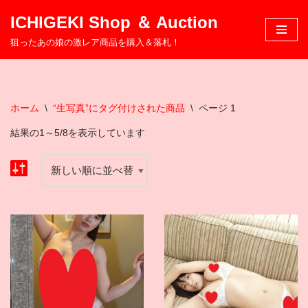
ICHIGEKI Shop ＆ Auction
コ
狙ったあの娘の激レア商品を購入＆落札！
ン
テ
ン
ツ
ホーム
\
“生写真”にタグ付けされた商品
\
ページ 1
へ
結果の1～5/8を表示しています
ス
キ
ッ
プ