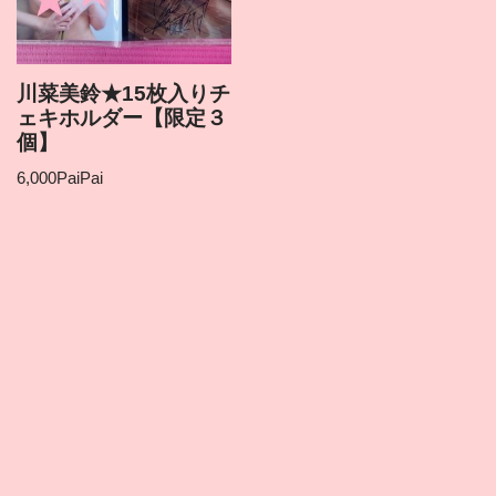
川菜美鈴★15枚入りチ
ェキホルダー【限定３
個】
6,000
PaiPai