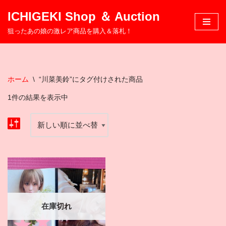
ICHIGEKI Shop ＆ Auction
コ
狙ったあの娘の激レア商品を購入＆落札！
ン
テ
ン
ツ
ホーム
\
“川菜美鈴”にタグ付けされた商品
へ
1件の結果を表示中
ス
キ
ッ
プ
在庫切れ