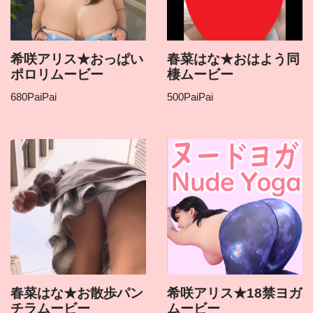
希咲アリス★おっぱい
春菜はな★おはよう同
ポロリムービー
棲ムービー
680
PaiPai
500
PaiPai
春菜はな★お散歩パン
希咲アリス★18禁ヨガ
チラムービー
ムービー