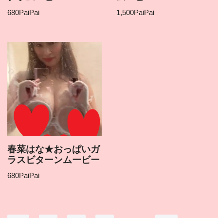
680
PaiPai
1,500
PaiPai
春菜はな★おっぱいガ
ラスビターンムービー
680
PaiPai