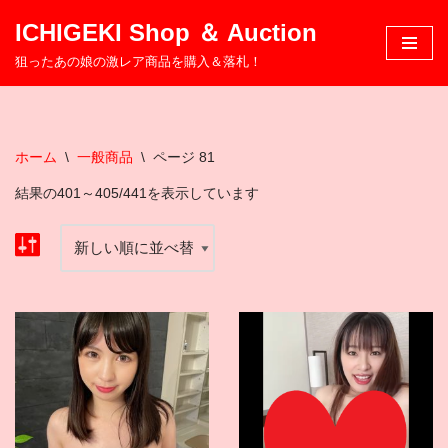
ICHIGEKI Shop ＆ Auction
コ
狙ったあの娘の激レア商品を購入＆落札！
ン
テ
ン
ツ
ホーム
\
一般商品
\
ページ 81
へ
結果の401～405/441を表示しています
ス
キ
ッ
プ