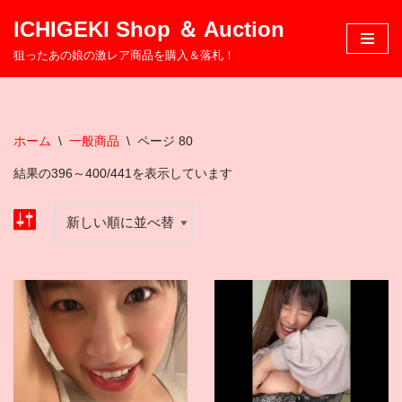
ICHIGEKI Shop ＆ Auction
コ
狙ったあの娘の激レア商品を購入＆落札！
ン
テ
ン
ツ
ホーム
\
一般商品
\
ページ 80
へ
結果の396～400/441を表示しています
ス
キ
ッ
プ