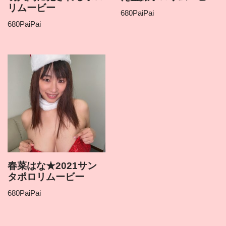
リムービー
680
PaiPai
680
PaiPai
春菜はな★2021サン
タポロリムービー
680
PaiPai