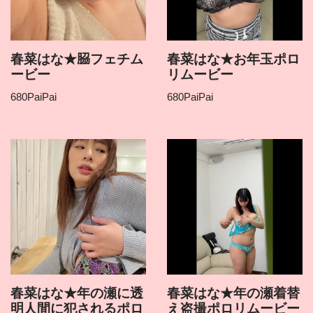
春菜はな★𦚰フェチム
春菜はな★お年玉ポロ
ービー
リムービー
680
PaiPai
680
PaiPai
春菜はな★年の瀬に透
春菜はな★年の瀬着替
明人間に犯されるポロ
え盗撮ポロリムービー