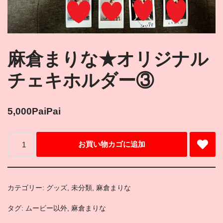
麻倉まりな★オリジナル
チェキホルダー③
5,000
PaiPai
お買い物カゴに追加
カテゴリー:
グッズ
,
未分類
,
麻倉まりな
タグ:
ムービー以外
,
麻倉まりな