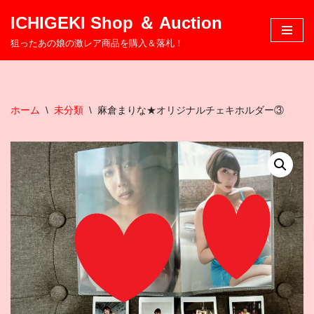
ICHIGEKI Shop ＆ Auction
コ
狙ったあの娘の激レア商品を購入＆落札！
ン
テ
ン
ツ
ホーム
\
未分類
\
麻倉まりな★オリジナルチェキホルダー③
へ
ス
キ
ッ
プ